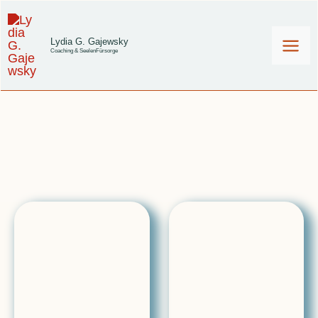
Zum
Inhalt
Lydia G. Gajewsky
Coaching & SeelenFürsorge
springen