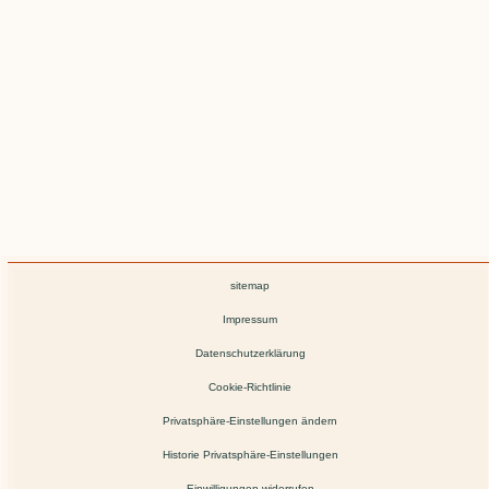
sitemap
Impressum
Datenschutzerklärung
Cookie-Richtlinie
Privatsphäre-Einstellungen ändern
Historie Privatsphäre-Einstellungen
Einwilligungen widerrufen