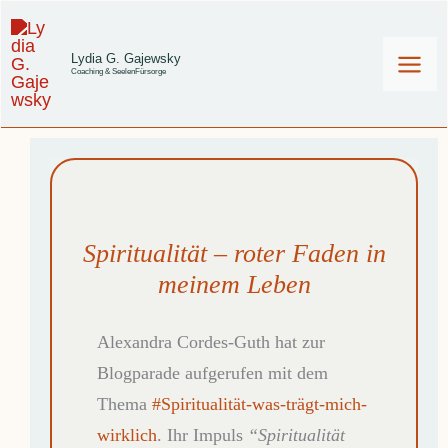
Zum
Inhalt
Lydia G. Gajewsky
Coaching & SeelenFürsorge
springen
Spiritualität – roter Faden in
meinem Leben
Alexandra Cordes-Guth hat zur
Blogparade aufgerufen mit dem
Thema
#Spiritualität-was-trägt-mich-
wirklich
. Ihr Impuls
“Spiritualität