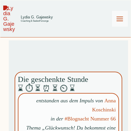
Zum
Inhalt
Lydia G. Gajewsky
Coaching & SeelenFürsorge
springen
Die geschenkte Stunde
⌛ ⏱ ⏳ ⏰ ⏳ ⏲ ⌛
entstanden aus dem Impuls von
Anna
Koschinski
in der
#Blognacht Nummer 66
Thema „Glückwunsch! Du bekommst eine