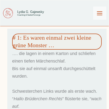
Zum
Inhalt
Lydia G. Gajewsky
Coaching & SeelenFürsorge
springen
# 1: Es waren einmal zwei kleine
grüne Monster …
…. die lagen in einem Karton und schliefen
einen tiefen Märchenschlaf.
Bis sie auf einmal unsanft durchgeschüttelt
wurden.
Schwesterchen Links wurde als erste wach.
“
Hallo Brüderchen Rechts
” flüsterte sie, “
wach
auf.