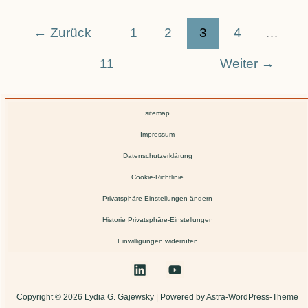
←
Zurück
1
2
3
4
…
11
Weiter
→
sitemap
Impressum
Datenschutzerklärung
Cookie-Richtlinie
Privatsphäre-Einstellungen ändern
Historie Privatsphäre-Einstellungen
Einwilligungen widerrufen
Copyright © 2026 Lydia G. Gajewsky | Powered by Astra-WordPress-Theme