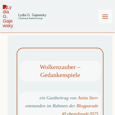
Zum
Inhalt
Lydia G. Gajewsky
Coaching & SeelenFürsorge
springen
Wolkenzauber –
Gedankenspiele
ein Gastbeitrag von
Anita Sterr
entstanden im Rahmen der
Blogparade
#Lebensfreude2025