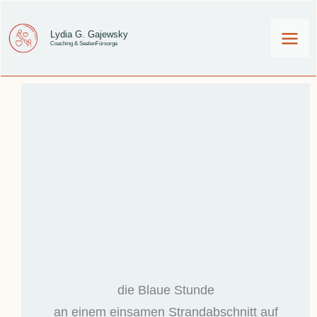
Zum
Inhalt
Lydia G. Gajewsky
Coaching & SeelenFürsorge
springen
die Blaue Stunde
an einem einsamen Strandabschnitt auf